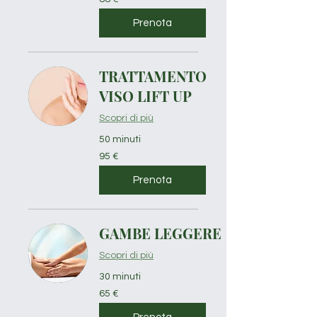
euro
Prenota
TRATTAMENTO
VISO LIFT UP
Scopri di più
50 minuti
95
95 €
euro
Prenota
GAMBE LEGGERE
Scopri di più
30 minuti
65
65 €
euro