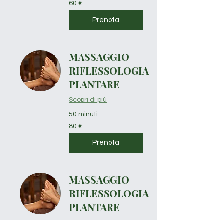
60
60 €
euro
Prenota
MASSAGGIO
RIFLESSOLOGIA
PLANTARE
Scopri di più
50 minuti
80
80 €
euro
Prenota
MASSAGGIO
RIFLESSOLOGIA
PLANTARE