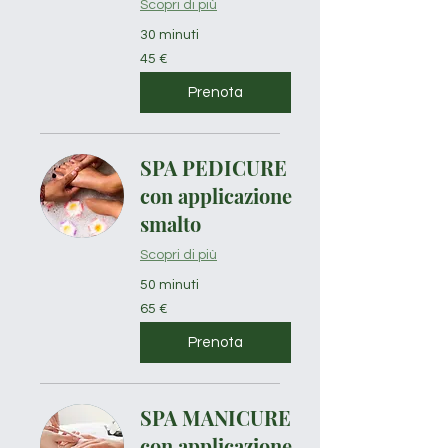
Scopri di più
30 minuti
45
45 €
euro
Prenota
SPA PEDICURE
con applicazione
smalto
Scopri di più
50 minuti
65
65 €
euro
Prenota
SPA MANICURE
con applicazione