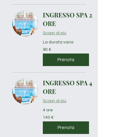
INGRESSO SPA 2
ORE
Scopri di più
La durata varia
90
90 €
euro
Prenota
INGRESSO SPA 4
ORE
Scopri di più
4 ore
140
140 €
euro
Prenota