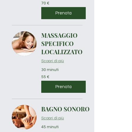
70
70 €
euro
Prenota
MASSAGGIO
SPECIFICO
LOCALIZZATO
Scopri di più
30 minuti
55
55 €
euro
Prenota
BAGNO SONORO
Scopri di più
45 minuti