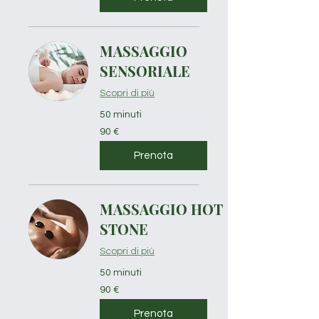
MASSAGGIO
SENSORIALE
Scopri di più
50 minuti
90
90 €
euro
Prenota
MASSAGGIO HOT
STONE
Scopri di più
50 minuti
90
90 €
euro
Prenota