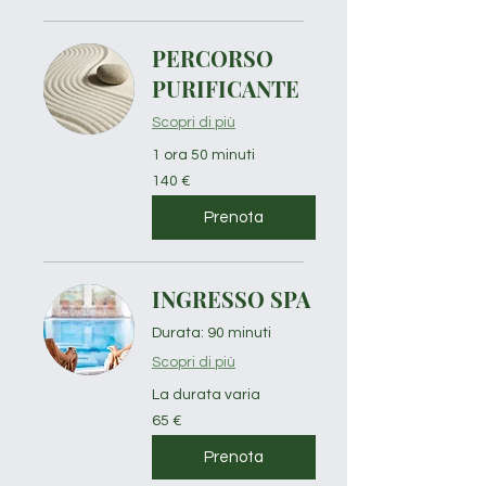
PERCORSO
PURIFICANTE
Scopri di più
1 ora 50 minuti
140
140 €
euro
Prenota
INGRESSO SPA
Durata: 90 minuti
Scopri di più
La durata varia
65
65 €
euro
Prenota