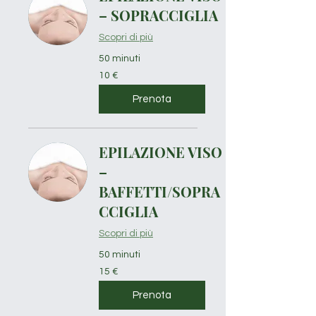
– SOPRACCIGLIA
Scopri di più
50 minuti
10
10 €
euro
Prenota
EPILAZIONE VISO
–
BAFFETTI/SOPRA
CCIGLIA
Scopri di più
50 minuti
15
15 €
euro
Prenota