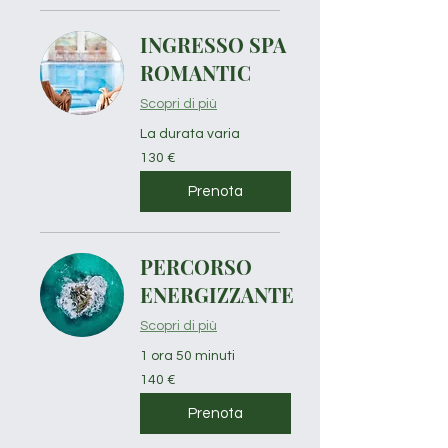
INGRESSO SPA
ROMANTIC
Scopri di più
La durata varia
130
130 €
euro
Prenota
PERCORSO
ENERGIZZANTE
Scopri di più
1 ora 50 minuti
140
140 €
euro
Prenota