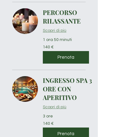
PERCORSO
RILASSANTE
Scopri di più
1 ora 50 minuti
140
140 €
euro
Prenota
INGRESSO SPA 3
ORE CON
APERITIVO
Scopri di più
3 ore
140
140 €
euro
Prenota