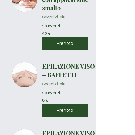
smalto
Scopri di più
50 minuti
40
40 €
euro
Prenota
EPILAZIONE VISO
– BAFFETTI
Scopri di più
50 minuti
8
8 €
euro
Prenota
EPILAZIONE VISO