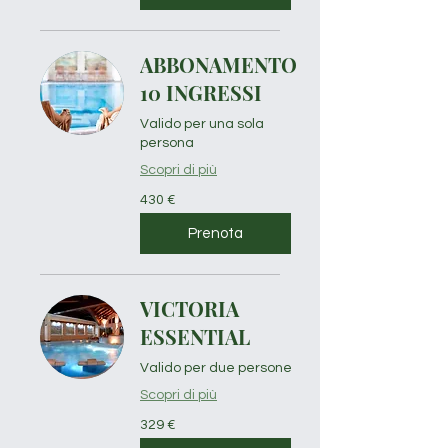
ABBONAMENTO
10 INGRESSI
Valido per una sola
persona
Scopri di più
430
430 €
euro
Prenota
VICTORIA
ESSENTIAL
Valido per due persone
Scopri di più
329
329 €
euro