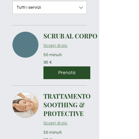
Tutti i servizi
SCRUB AL CORPO
Scopri di più
50 minuti
95
95 €
euro
Prenota
TRATTAMENTO
SOOTHING &
PROTECTIVE
Scopri di più
50 minuti
88