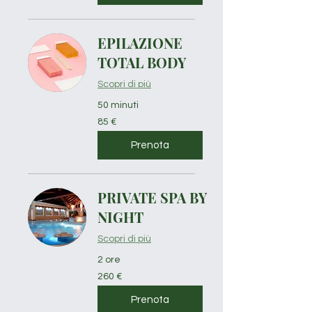
EPILAZIONE
TOTAL BODY
Scopri di più
50 minuti
85
85 €
euro
Prenota
PRIVATE SPA BY
NIGHT
Scopri di più
2 ore
260
260 €
euro
Prenota