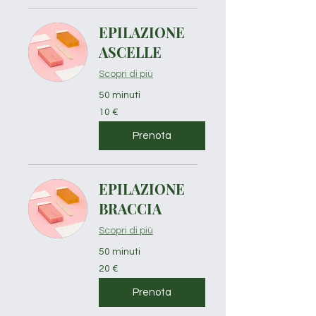
EPILAZIONE
ASCELLE
Scopri di più
50 minuti
10
10 €
euro
Prenota
EPILAZIONE
BRACCIA
Scopri di più
50 minuti
20
20 €
euro
Prenota