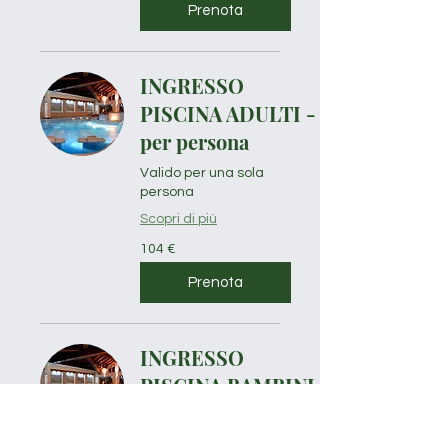
Prenota
INGRESSO
PISCINA ADULTI -
per persona
Valido per una sola
persona
Scopri di più
104
104 €
euro
Prenota
INGRESSO
PISCINA BAMBINI
per persona
Valido per bambini da 3 ad