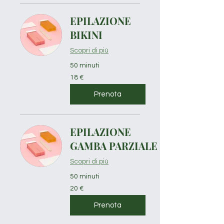
EPILAZIONE
BIKINI
Scopri di più
50 minuti
18
18 €
euro
Prenota
EPILAZIONE
GAMBA PARZIALE
Scopri di più
50 minuti
20
20 €
euro
Prenota