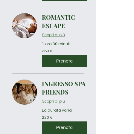
ROMANTIC
ESCAPE
Scopri di più
1 ora 30 minuti
260
260 €
euro
Prenota
INGRESSO SPA
FRIENDS
Scopri di più
La durata varia
220
220 €
euro
Prenota