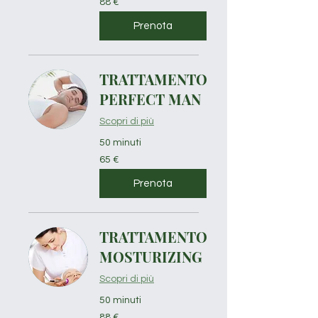
88 €
euro
Prenota
TRATTAMENTO
PERFECT MAN
Scopri di più
50 minuti
65
65 €
euro
Prenota
TRATTAMENTO
MOSTURIZING
Scopri di più
50 minuti
88
88 €