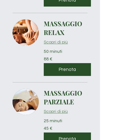
Prenota
MASSAGGIO
RELAX
Scopri di più
50 minuti
88
88 €
euro
Prenota
MASSAGGIO
PARZIALE
Scopri di più
25 minuti
45
45 €
euro
Prenota