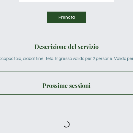
a
d
u
Prenota
r
a
t
a
Descrizione del servizio
v
a
accappatoio, ciabattine, telo. Ingresso valido per 2 persone. Valido per
r
i
a
Prossime sessioni