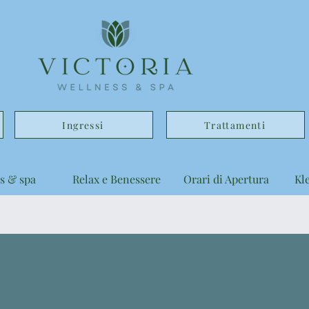
Ingressi
Trattamenti
s & spa
Relax e Benessere
Orari di Apertura
Kl