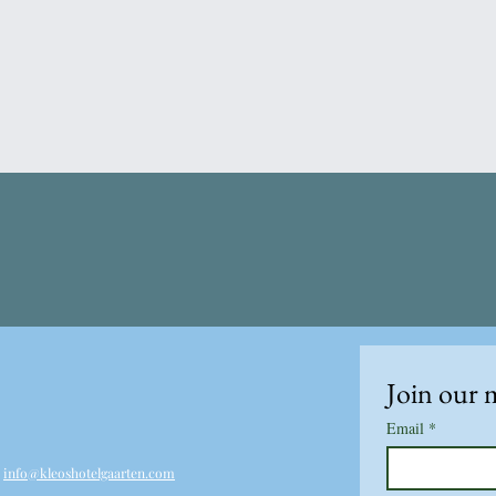
Join our m
Email
*
.
info@kleoshotelgaarten.com