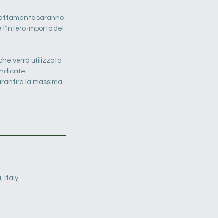
l trattamento saranno
 l'intero importo del
he verrà utilizzato
indicate.
arantire la massima
 Italy