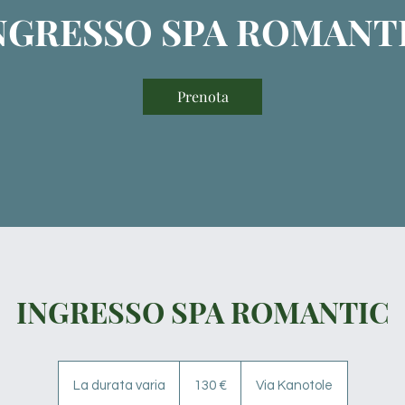
NGRESSO SPA ROMANT
Prenota
INGRESSO SPA ROMANTIC
130
euro
La durata varia
L
130 €
Via Kanotole