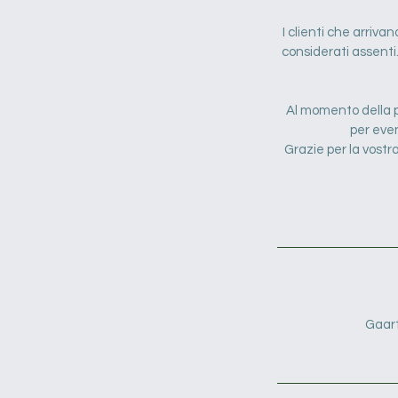
I clienti che arriva
considerati assenti.
Al momento della p
per even
Grazie per la vost
Gaart