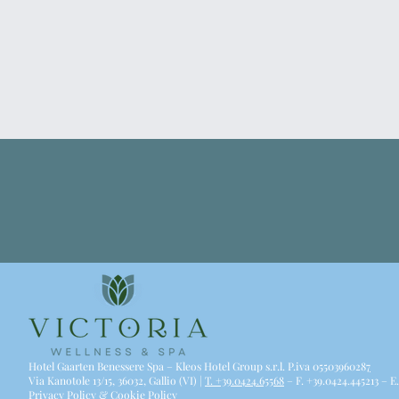
Hotel Gaarten Benessere Spa – Kleos Hotel Group s.r.l. P.iva 0550396028
7
Via Kanotole 13/15, 36032, Gallio (VI) |
T. +39.0424.65568
– F. +39.0424.445213 – E
Privacy Policy & Cookie Policy​