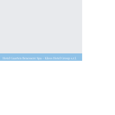
Hotel Gaarten Benessere Spa – Kleos Hotel Group s.r.l.
P.iva
0550396028
7
Via Kanotole 13/15, 36032, Gallio (VI) |
T.
+39.0424.65568
–
F.
+39.0424.445213
– E.
info@kleoshotelgaarten.com
Privacy Policy & Cookie Policy​
©2023 Powered by Fsconsultant