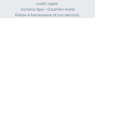
nostri ospiti.
Victoria Spa - Gaarten Hotel
Relax e benessere al tuo servizio.
Dettagli di contatto
Gaarten Hotel Benessere e Spa, Via
Kanotole, Gallio, Province of Vicenza, Italy
info@kleoshotelgaarten.com
Hotel Gaarten Benessere Spa – Kleos Hotel Group s.r.l.
P.iva
0550396028
7
Via Kanotole 13/15, 36032, Gallio (VI) |
T.
+39.0424.65568
–
F.
+39.0424.445213
– E.
info@kleoshotelgaarten.com
Privacy Policy & Cookie Policy​
©2023 Powered by Fsconsultant