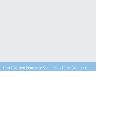
Hotel Gaarten Benessere Spa – Kleos Hotel Group s.r.l.
P.iva
0550396028
7
Via Kanotole 13/15, 36032, Gallio (VI) |
T.
+39.0424.65568
–
F.
+39.0424.445213
– E.
info@kleoshotelgaarten.com
Privacy Policy & Cookie Policy​
©2023 Powered by Fsconsultant