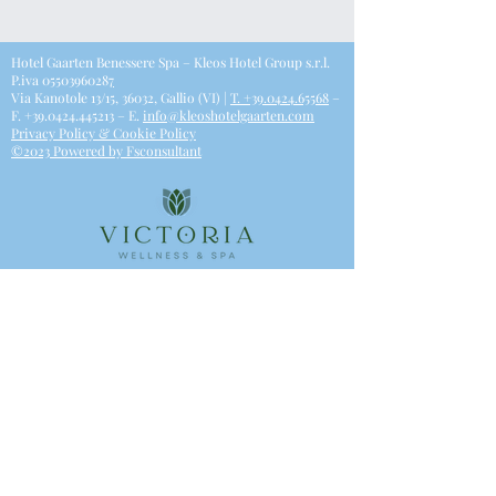
Hotel Gaarten Benessere Spa – Kleos Hotel Group s.r.l.
P.iva
0550396028
7
Via Kanotole 13/15, 36032, Gallio (VI) |
T.
+39.0424.65568
–
F.
+39.0424.445213
– E.
info@kleoshotelgaarten.com
Privacy Policy & Cookie Policy​
©2023 Powered by Fsconsultant
Join our mailing list
Email
*
Subscribe
I want to subscribe to your mailing 