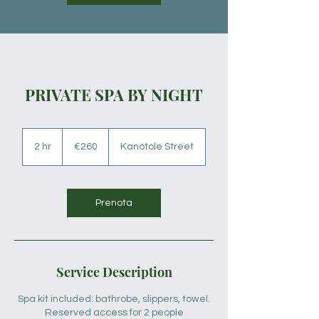
PRIVATE SPA BY NIGHT
260
euros
2 hr
2
€260
Kanotole Street
h
r
Prenota
Service Description
Spa kit included: bathrobe, slippers, towel.
Reserved access for 2 people