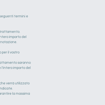
i seguenti termini e
n trattamento.
ntero importo del
enotazione.
 per il vostro
l trattamento saranno
 l'intero importo del
he verrà utilizzato
indicate.
arantire la massima