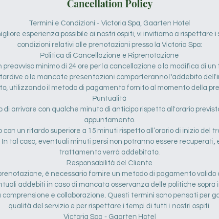
Cancellation Policy
Termini e Condizioni - Victoria Spa, Gaarten Hotel
gliore esperienza possibile ai nostri ospiti, vi invitiamo a rispettare 
condizioni relativi alle prenotazioni presso la Victoria Spa:
Politica di Cancellazione e Riprenotazione
n preavviso minimo di 24 ore per la cancellazione o la modifica di u
 tardive o le mancate presentazioni comporteranno l'addebito dell'i
o, utilizzando il metodo di pagamento fornito al momento della pr
Puntualità
di arrivare con qualche minuto di anticipo rispetto all'orario previsto
appuntamento.
no con un ritardo superiore a 15 minuti rispetto all’orario di inizio de
 In tal caso, eventuali minuti persi non potranno essere recuperati, e
trattamento verrà addebitato.
Responsabilità del Cliente
renotazione, è necessario fornire un metodo di pagamento valido c
tuali addebiti in caso di mancata osservanza delle politiche sopra 
ra comprensione e collaborazione. Questi termini sono pensati per g
qualità del servizio e per rispettare i tempi di tutti i nostri ospiti.
Victoria Spa - Gaarten Hotel