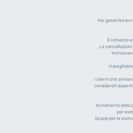
Per garantire la mi
È richiesto u
Le cancellazioni
trattament
Vi preghiamo 
I clienti che arriva
considerati assenti.
Al momento della p
per even
Grazie per la vost