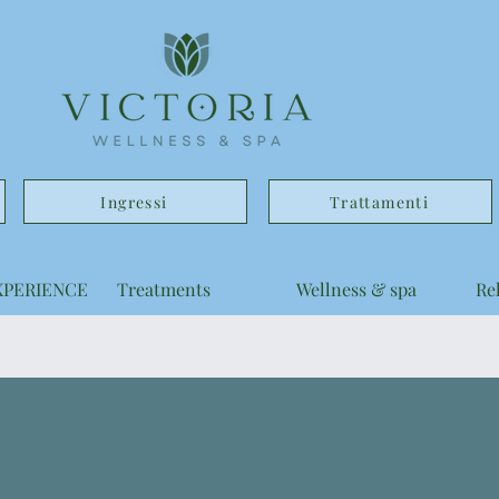
Ingressi
Trattamenti
XPERIENCE
Treatments
Wellness & spa
Re