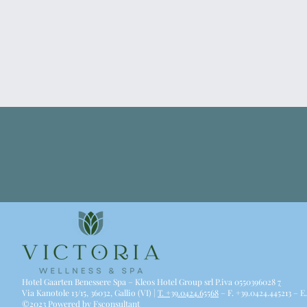
Hotel Gaarten Benessere Spa – Kleos Hotel Group srl P.iva 0550396028
7
Via Kanotole 13/15, 36032, Gallio (VI) |
T. +39.0424.65568
– F. +39.0424.445213 – E
©2023 Powered by Fsconsultant