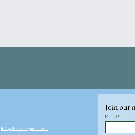
Join our m
E-mail
*
.
info@kleoshotelgaarten.com