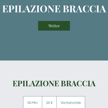
EPILAZIONE BRACCIA
Weiter
EPILAZIONE BRACCIA
20
Euro
50 Min.
5
20 €
Via Kanotole