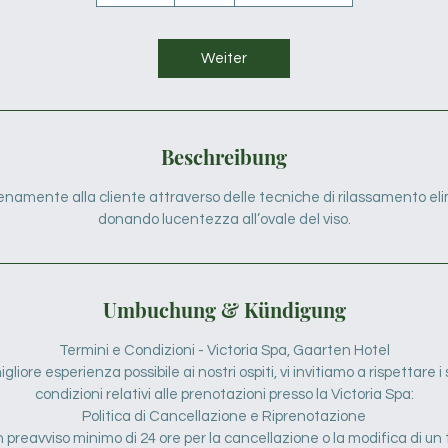
0
M
i
Weiter
n
.
Beschreibung
namente alla cliente attraverso delle tecniche di rilassamento el
donando lucentezza all’ovale del viso.
Umbuchung & Kündigung
Termini e Condizioni - Victoria Spa, Gaarten Hotel
gliore esperienza possibile ai nostri ospiti, vi invitiamo a rispettare 
condizioni relativi alle prenotazioni presso la Victoria Spa:
Politica di Cancellazione e Riprenotazione
n preavviso minimo di 24 ore per la cancellazione o la modifica di u