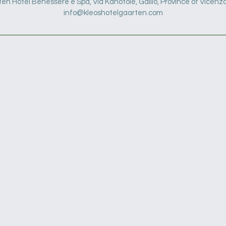
en Hotel Benessere e Spa, Via Kanotole, Gallio, Province of Vicenza,
info@kleoshotelgaarten.com