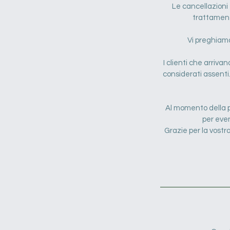
Le cancellazioni
trattament
Vi preghiamo 
I clienti che arriva
considerati assenti.
Al momento della p
per even
Grazie per la vost