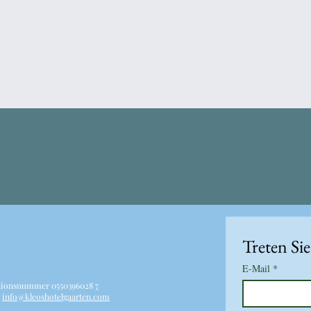
Treten Sie
E-Mail
*
ikationsnummer 0550396028
7
.
info@kleoshotelgaarten.com