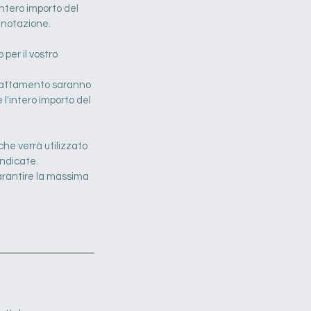
ntero importo del
enotazione.
 per il vostro
l trattamento saranno
 l'intero importo del
he verrà utilizzato
indicate.
arantire la massima