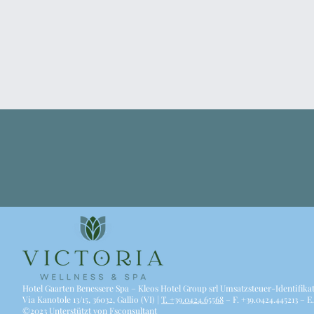
Hotel Gaarten Benessere Spa – Kleos Hotel Group srl Umsatzsteuer-Identif
Via Kanotole 13/15, 36032, Gallio (VI) |
T. +39.0424.65568
– F. +39.0424.445213 – E
©2023 Unterstützt von Fsconsultant