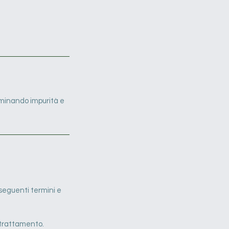
iminando impurità e
i seguenti termini e
n trattamento.