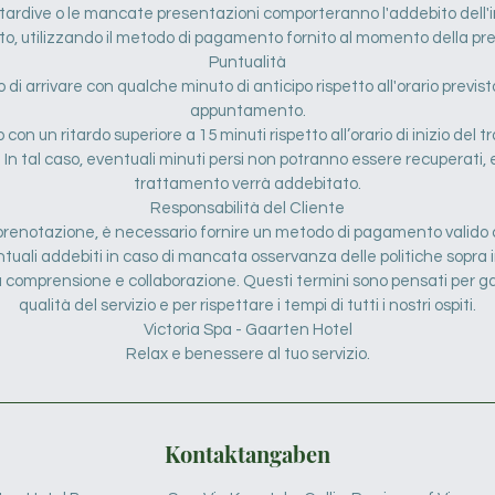
 tardive o le mancate presentazioni comporteranno l'addebito dell'i
o, utilizzando il metodo di pagamento fornito al momento della pr
Puntualità
di arrivare con qualche minuto di anticipo rispetto all'orario previsto
appuntamento.
no con un ritardo superiore a 15 minuti rispetto all’orario di inizio de
 In tal caso, eventuali minuti persi non potranno essere recuperati, e
trattamento verrà addebitato.
Responsabilità del Cliente
renotazione, è necessario fornire un metodo di pagamento valido c
tuali addebiti in caso di mancata osservanza delle politiche sopra 
ra comprensione e collaborazione. Questi termini sono pensati per g
qualità del servizio e per rispettare i tempi di tutti i nostri ospiti.
Victoria Spa - Gaarten Hotel
Relax e benessere al tuo servizio.
Kontaktangaben